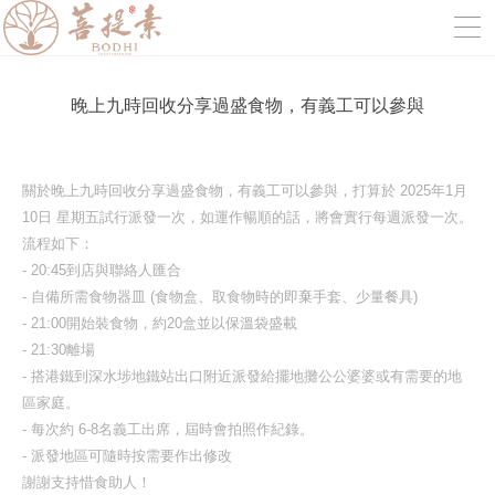
晚上九時回收分享過盛食物，有義工可以參與
關於晚上九時回收分享過盛食物，有義工可以參與，打算於 2025年1月
10日 星期五試行派發一次，如運作暢順的話，將會實行每週派發一次。
流程如下：
- 20:45到店與聯絡人匯合
- 自備所需食物器皿 (食物盒、取食物時的即棄手套、少量餐具)
- 21:00開始裝食物，約20盒並以保溫袋盛載
- 21:30離場
- 搭港鐵到深水埗地鐵站出口附近派發給擺地攤公公婆婆或有需要的地
區家庭。
- 每次約 6-8名義工出席，屆時會拍照作紀錄。
- 派發地區可隨時按需要作出修改
謝謝支持惜食助人！