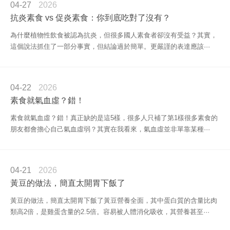
04-27
2026
抗炎素食 vs 促炎素食：你到底吃對了沒有？
為什麼植物性飲食被認為抗炎，但很多國人素食者卻沒有受益？其實，
這個說法抓住了一部分事實，但結論過於簡單。更嚴謹的表達應該···
04-22
2026
素食就氣血虛？錯！
素食就氣血虛？錯！真正缺的是這5樣，很多人只補了第1樣很多素食的
朋友都會擔心自己氣血虛弱？其實在我看來，氣血虛並非單靠某種···
04-21
2026
黃豆的做法，簡直太開胃下飯了
黃豆的做法，簡直太開胃下飯了黃豆營養全面，其中蛋白質的含量比肉
類高2倍，是雞蛋含量的2.5倍。容易被人體消化吸收，其營養甚至···