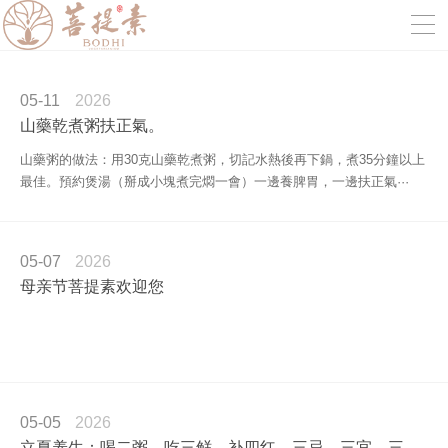
05-11
2026
山藥乾煮粥扶正氣。
山藥粥的做法：用30克山藥乾煮粥，切記水熱後再下鍋，煮35分鐘以上
最佳。預約煲湯（掰成小塊煮完燜一會）一邊養脾胃，一邊扶正氣···
05-07
2026
母亲节菩提素欢迎您
05-05
2026
立夏养生：喝二粥，吃三鲜，补四红，三忌，三宜，三穴位，过好入夏黄金15天！