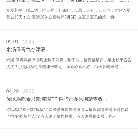
立夏养生：喝二粥，吃三鲜，补四红，三忌，三宜，三穴位，过好入夏
黄金15天！立 夏2026年立夏時間5月5日 立夏是夏天的第一個···
05-01
2026
米汤保胃气存津液
米湯 保胃氣存津液晚上睡不好覺，睡不沈，整夜都是夢，早上起來昏昏
沈沈？那是因為你身體津液匱乏，血養心養不好。白天多喝米湯，···
04-29
2026
你以為吃素只能“啃草”？這些營養原則請查收→
你以為吃素只能“啃草”？這些營養原則請查收→最近你身邊是不是也多
了很多“吃草的人”？有人為了健康轉素、有人為環保出發，也···