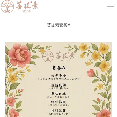
菩提素套餐A