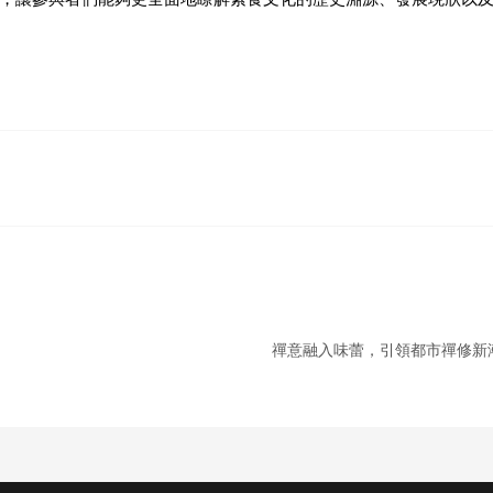
禪意融入味蕾，引領都市禪修新