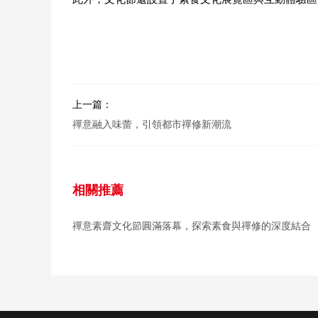
上一篇：
禪意融入味蕾，引領都市禪修新潮流
相關推薦
禪意素齋文化節圓滿落幕，探索素食與禪修的深度結合