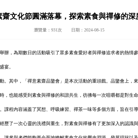
素齋文化節圓滿落幕，探索素食與禪修的深
瀏覽量：931次
日期：2024-08-15
舉辦，為期數日的活動吸引了眾多素食愛好者與禪修追求者的熱情
盛宴。
動。其中，「禪意素齋品鑒會」是本次活動的重頭戲。品鑒會上，
時，也能感受到素食與禪修的和諧共生，彷彿每一次咀嚼都是對生
。課程內容涵蓋了冥想、呼吸練習、禪茶一味等多個方面，旨在引
經歷了一次心靈的洗禮與重生，對素食與禪修有了更加深入的認識
，讓參與者們能夠更全面地瞭解素食文化的歷史淵源、發展現狀以